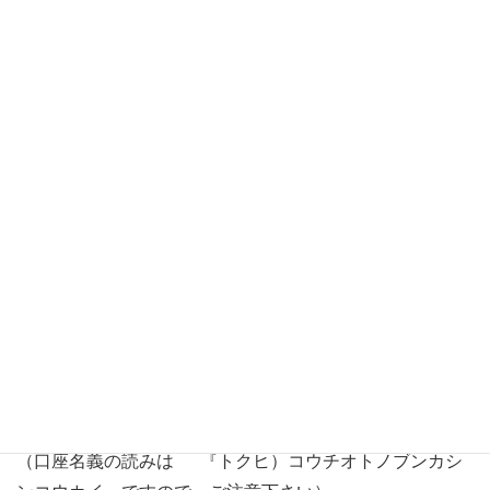
します。）
・こうち音の文化振興会の自主企画コンサートへの出演
・県内を中心に紹介（行政・学校・施設・協賛団体など）
会費ご入金方法
下記いずれかの口座にお振り込み下さい。（振込手数料は
ご負担下さい）
◇四国銀行 本店営業部 普通預金 １７３３８４０
特定非営利活動法人こうち音の文化振興会 代表 北村
眞実
◇ゆうちょ銀行
振替口座 ０１６６０－４－８４５２０
特定非営利活動法人 こうち音の文化振興会
（口座名義の読みは 『トクヒ）コウチオトノブンカシ