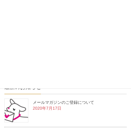
https://otepia.kochi.jp/library/event.cgi?
id=20220630171031fyil19
カテゴリー
お知らせ
「KejimeCollective」によるセッション・ワークショップ
があります
カフェデコンサート8月から10月の予定
最新のお知らせ
メールマガジンのご登録について
2020年7月17日